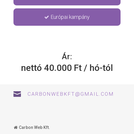
Európai kampány
Ár:
nettó 40.000 Ft / hó-tól

CARBONWEBKFT@GMAIL.COM
Carbon Web Kft.