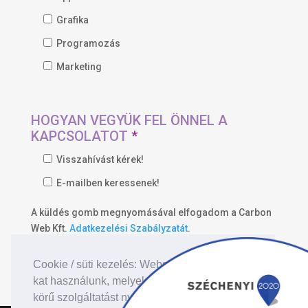
Grafika
Programozás
Marketing
HOGYAN VEGYÜK FEL ÖNNEL A
KAPCSOLATOT
*
Visszahívást kérek!
E-mailben keressenek!
A küldés gomb megnyomásával elfogadom a Carbon
Web Kft.
Adatkezelési Szabályzatát
.
Cookie / süti kezelés: Website-unkon cookie-
kat használunk, melyek célja, hogy teljes
körű szolgáltatást nyújtsunk látogatóink