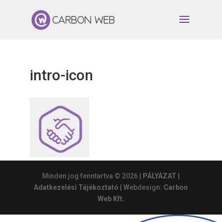
intro-icon
Minden jog fenntartva © 2026 |
PÁLYÁZAT
|
Adatkezelési Tájékoztató
| Webdesign:
Carbon
Web Kft.