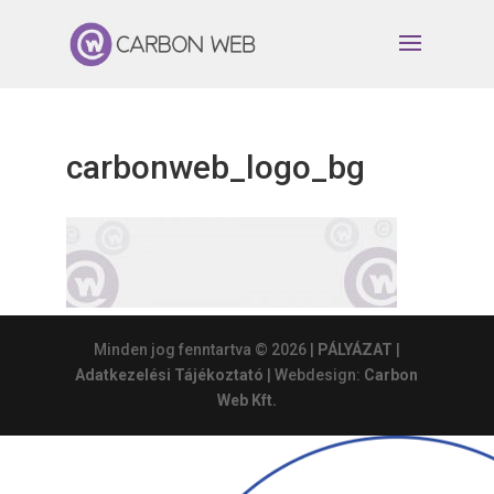
carbonweb_logo_bg
Minden jog fenntartva © 2026 |
PÁLYÁZAT
|
Adatkezelési Tájékoztató
| Webdesign:
Carbon
Web Kft.