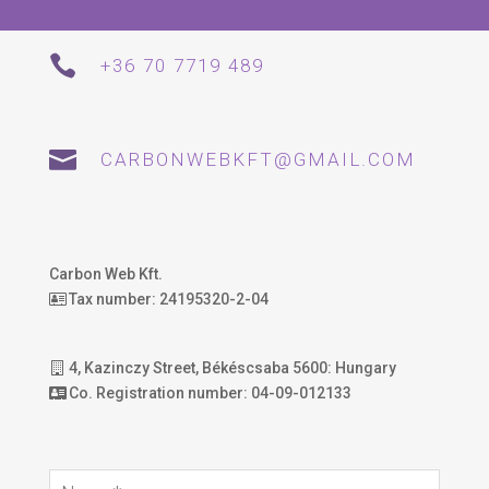

+36 70 7719 489

CARBONWEBKFT@GMAIL.COM
Carbon Web Kft.
Tax number: 24195320-2-04
4, Kazinczy Street, Békéscsaba 5600: Hungary
Co. Registration number: 04-09-012133