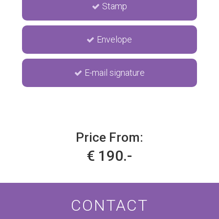
Stamp
Envelope
E-mail signature
Price From:
€ 190.-
CONTACT