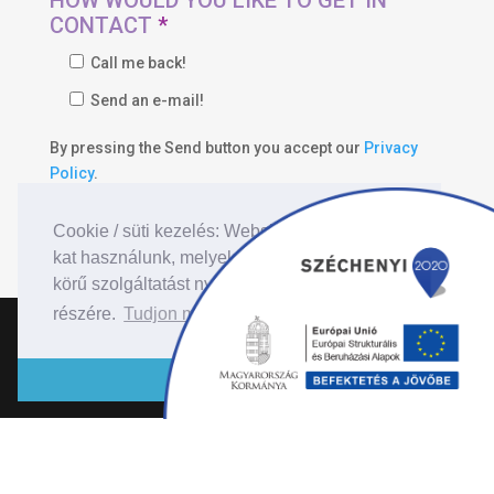
HOW WOULD YOU LIKE TO GET IN
CONTACT
*
Call me back!
Send an e-mail!
By pressing the Send button you accept our
Privacy
Policy
.
Cookie / süti kezelés: Website-unkon cookie-
kat használunk, melyek célja, hogy teljes
körű szolgáltatást nyújtsunk látogatóink
részére.
Tudjon meg többet...
Minden jog fenntartva © 2026 |
PÁLYÁZAT
|
Adatkezelési Tájékoztató
| Webdesign:
Carbon
Rendben
Web Kft.